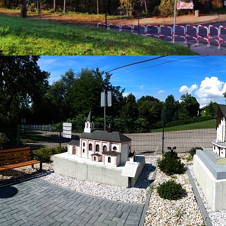
29 październik 2025
Zaproszenie na obchody
Narodowego Święta
Niepodległości
Kategoria:
Aktualności
Super User
Odsłony: 608