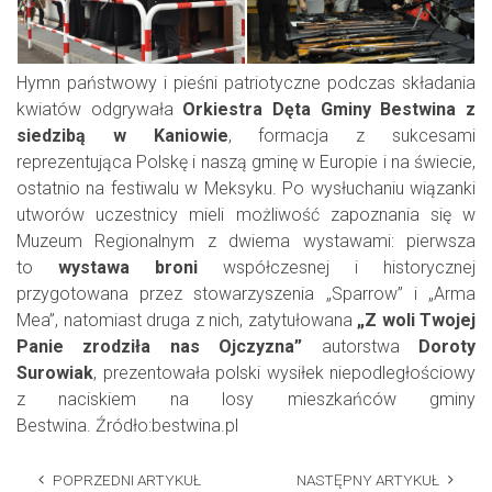
Hymn państwowy i pieśni patriotyczne podczas składania
kwiatów odgrywała
Orkiestra Dęta Gminy Bestwina z
siedzibą w Kaniowie
, formacja z sukcesami
reprezentująca Polskę i naszą gminę w Europie i na świecie,
ostatnio na festiwalu w Meksyku. Po wysłuchaniu wiązanki
utworów uczestnicy mieli możliwość zapoznania się w
Muzeum Regionalnym z dwiema wystawami: pierwsza
to
wystawa broni
współczesnej i historycznej
przygotowana przez stowarzyszenia „Sparrow” i „Arma
Mea”, natomiast druga z nich, zatytułowana
„Z woli Twojej
Panie zrodziła nas Ojczyzna”
autorstwa
Doroty
Surowiak
, prezentowała polski wysiłek niepodległościowy
z naciskiem na losy mieszkańców gminy
Bestwina. Źródło:bestwina.pl
POPRZEDNI ARTYKUŁ
NASTĘPNY ARTYKUŁ