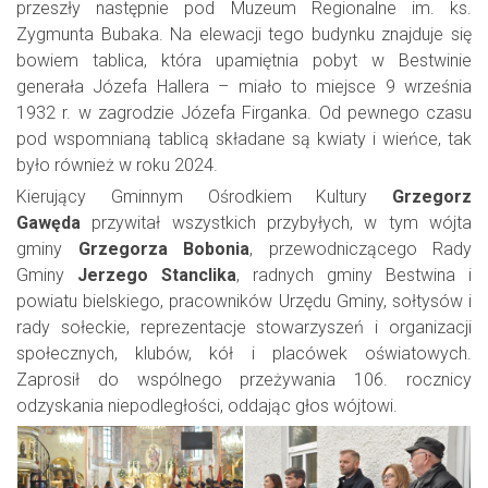
przeszły następnie pod Muzeum Regionalne im. ks.
Zygmunta Bubaka. Na elewacji tego budynku znajduje się
bowiem tablica, która upamiętnia pobyt w Bestwinie
generała Józefa Hallera – miało to miejsce 9 września
1932 r. w zagrodzie Józefa Firganka. Od pewnego czasu
pod wspomnianą tablicą składane są kwiaty i wieńce, tak
było również w roku 2024.
Kierujący Gminnym Ośrodkiem Kultury
Grzegorz
Gawęda
przywitał wszystkich przybyłych, w tym wójta
gminy
Grzegorza Bobonia
, przewodniczącego Rady
Gminy
Jerzego Stanclika
, radnych gminy Bestwina i
powiatu bielskiego, pracowników Urzędu Gminy, sołtysów i
rady sołeckie, reprezentacje stowarzyszeń i organizacji
społecznych, klubów, kół i placówek oświatowych.
Zaprosił do wspólnego przeżywania 106. rocznicy
odzyskania niepodległości, oddając głos wójtowi.