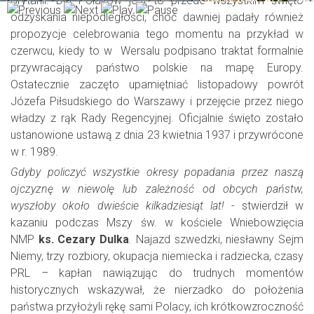
Brytanii. Dla Polaków jest to przede wszystkim święto
odzyskania niepodległości, choć dawniej padały również
propozycje celebrowania tego momentu na przykład w
czerwcu, kiedy to w Wersalu podpisano traktat formalnie
przywracający państwo polskie na mapę Europy.
Ostatecznie zaczęto upamiętniać listopadowy powrót
Józefa Piłsudskiego do Warszawy i przejęcie przez niego
władzy z rąk Rady Regencyjnej. Oficjalnie święto zostało
ustanowione ustawą z dnia 23 kwietnia 1937 i przywrócone
w r. 1989.
Gdyby policzyć wszystkie okresy popadania przez naszą
ojczyznę w niewolę lub zależność od obcych państw,
wyszłoby około dwieście kilkadziesiąt lat! -
stwierdził w
kazaniu podczas Mszy św. w kościele Wniebowzięcia
NMP
ks. Cezary Dulka
.
Najazd szwedzki, niesławny Sejm
Niemy, trzy rozbiory, okupacja niemiecka i radziecka, czasy
PRL – kapłan nawiązując do trudnych momentów
historycznych wskazywał, że nierzadko do położenia
państwa przyłożyli rękę sami Polacy, ich krótkowzroczność