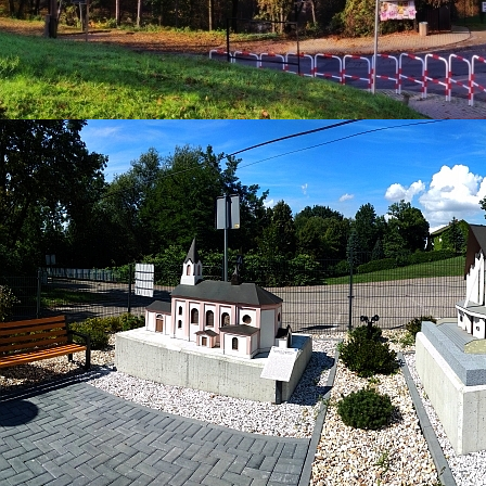
29 listopad 2024
Narodowe Święto
Niepodległości w gminie
Bestwina
Kategoria:
Aktualności
Super User
Odsłony: 961
W wielu europejskich krajach dzień 11 listopada jest dość
smutną rocznicą, gdyż wspomina się wówczas
nieprzeliczone ofiary I wojny światowej – tzw. Wielkiej
Wojny. Tak czyni się choćby we Francji lub w Wielkiej