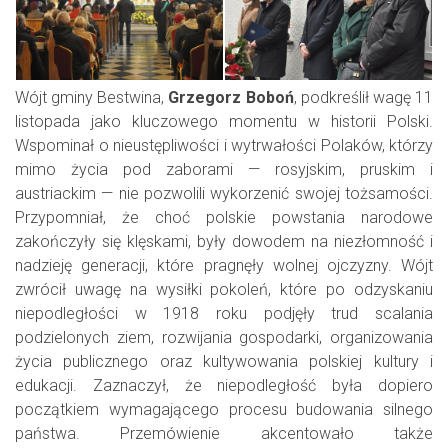
Wójt gminy Bestwina,
Grzegorz Boboń
, podkreślił wagę 11
listopada jako kluczowego momentu w historii Polski.
Wspominał o nieustępliwości i wytrwałości Polaków, którzy
mimo życia pod zaborami — rosyjskim, pruskim i
austriackim — nie pozwolili wykorzenić swojej tożsamości.
Przypomniał, że choć polskie powstania narodowe
zakończyły się klęskami, były dowodem na niezłomność i
nadzieję generacji, które pragnęły wolnej ojczyzny. Wójt
zwrócił uwagę na wysiłki pokoleń, które po odzyskaniu
niepodległości w 1918 roku podjęły trud scalania
podzielonych ziem, rozwijania gospodarki, organizowania
życia publicznego oraz kultywowania polskiej kultury i
edukacji. Zaznaczył, że niepodległość była dopiero
początkiem wymagającego procesu budowania silnego
państwa. Przemówienie akcentowało także