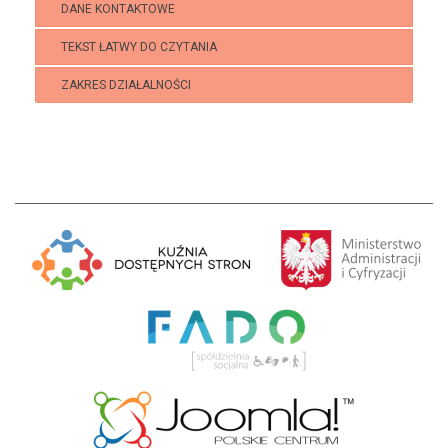
DANE KONTAKTOWE
TEKST ŁATWY DO CZYTANIA
ZAKRES DZIAŁALNOŚCI