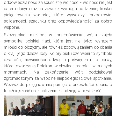
odpowiedzialność za spuściznę wolności - wolność nie jest
darem danym raz na zawsze; wymaga codziennej troski i
pielęgnowania wartości, które wywalczyli przodkowie:
solidarności, szacunku oraz odpowiedzialności za dobro
wspólne.
Szczególne miejsce w przemówieniu wójta zajęła
symbolika polskiej flagi, która jest nie tylko wyrazem
miłości do ojczyzny, ale również zobowiązaniem do dbania
o kraj i jego dalsze losy. Kolory bieli i czerwieni to symbole
czystości, niewinności, odwagi i poświęcenia, to barwy,
które towarzyszą Polakom w chwilach radości i w trudnych
momentach. Na zakończenie wójt podziękował
zgromadzonym za wspólne niepodległościowe spotkanie.
Wezwał do pielęgnowania pamięci o przeszłości, dbania o
teraźniejszość oraz patrzenia z nadzieją w przyszłość.