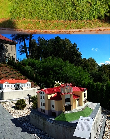
spotkań,
 potrafi
o oferty
i udział
yszenia
czególny