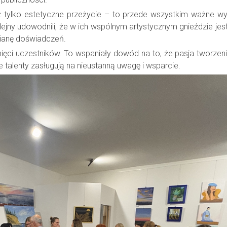
ż tylko estetyczne przeżycie – to przede wszystkim ważne wy
lejny udowodnili, że w ich wspólnym artystycznym gnieździe jes
ianę doświadczeń.
ci uczestników. To wspaniały dowód na to, że pasja tworzeni
ne talenty zasługują na nieustanną uwagę i wsparcie.