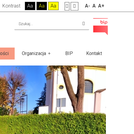
Kontrast
Aa
Aa
Aa
A-
A
A+
ości
Organizacja
BIP
Kontakt