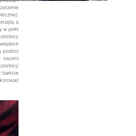
wizacji i
zyszenie
łecznie).
erzęta, a
y w pełni
czestnicy
iejskich
ą podróż
e swoimi
czestnicy
 z barków
ekorować