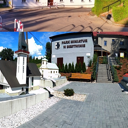
ń równych szans. Wyjątkowe wakacyjne
m w Bestwinie.
natów za szklaną gablotą, ale przede wszystkim miejsce 
tegoroczne wakacje muzeum po raz kolejny udowodniło, że
zecz integracji społecznej i wyrównywania szans dostępu d
ły tu pod znakiem niezwykłych warsztatów, w których wzięl
b z Upośledzeniem Umysłowym "RAZEM" oraz Stowarz
Upośledzeniem Umysłowym "RAZEM" wizyta w muzeum miała sz