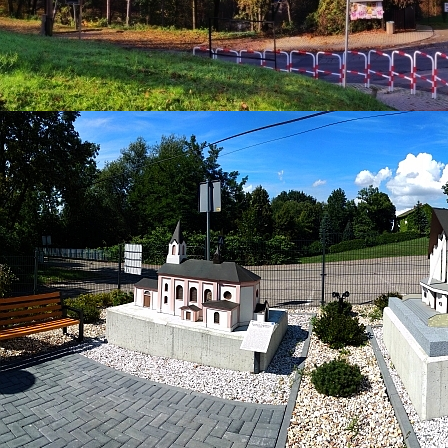
Żywa lekcja historii i przestrze
spotkania w Muzeum Regionalny
Kategoria:
Aktualności
Super User
Odsłony: 92
Bestwińskie muzeum to nie tylko zbiór ekspo
integracji i ożywiania dawnych tradycji. W 
łączyć edukację historyczną z działaniami na r
kulturalnej jednostki. Minione tygodnie upłynę
podopieczni Stowarzyszenia na Rzecz Osó
CENTRUM.
Dla członków Stowarzyszenia na Rzecz Osób z 