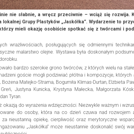
nie nie słabnie, a wręcz przeciwnie – wciąż się rozwija. 
lokalnej Grupy Plastyków „Jaskółka”. Wydarzenie to przy
tórzy mieli okazję osobiście spotkać się z twórcami i pod
ych wrażliwościach, posługujących się odmiennymi technik
po klasyczne malarstwo olejne. Wystawa była doskonałym pods
dorobku.
wało bardzo szerokie grono twórców, z których wielu na stał
romadzeni goście mogli podziwiać płótna i kompozycje, których
ik, Bożena Matejko-Strama, Bogumiła Klimas-Durtan, Elżbieta Paw
y Greń, Justyna Kunicka, Krystyna Małecka, Małgorzata Kósk
dan Tyran.
ież okazją do wyrażenia wdzięczności. Niezwykle ważnym i wzr
rowane do osoby, która na co dzień czuwa nad rozwojem a
 za nieustanną opiekę, cierpliwość oraz merytoryczne wsparc
aangażowaniu „Jaskółka” może nieustannie doskonalić swój war
publiczności.