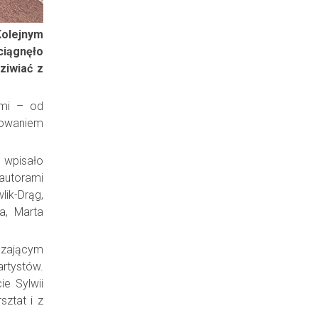
Kolejnym
ciągnęło
ziwiać z
ami – od
umowaniem
e wpisało
 autorami
lik-Drąg,
a, Marta
uszającym
rtystów.
ie Sylwii
sztat i z