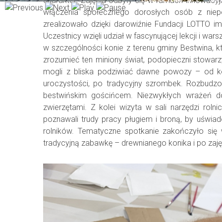
charakter. Zajęcia odbyły się w ramach innowacyj
włączenia społecznego dorosłych osób z niepe
zrealizowało dzięki darowiźnie Fundacji LOTTO i
Uczestnicy wzięli udział w fascynującej lekcji i w
w szczególności konie z terenu gminy Bestwina, k
zrozumieć ten miniony świat, podopieczni stowar
mogli z bliska podziwiać dawne powozy – od kol
uroczystości, po tradycyjny szrombek. Rozbudz
bestwińskim gościńcem. Niezwykłych wrażeń do
zwierzętami. Z kolei wizyta w sali narzędzi rol
poznawali trudy pracy pługiem i broną, by uświad
rolników. Tematyczne spotkanie zakończyło się
tradycyjną zabawkę – drewnianego konika i po za