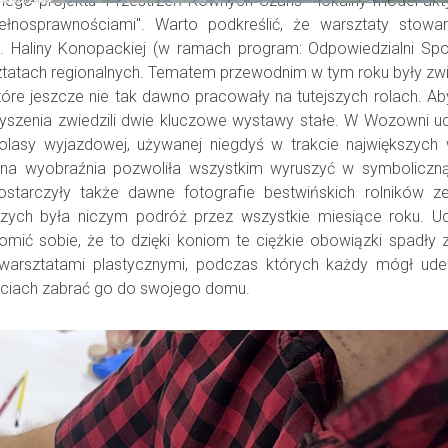
nego projektu "Przestrzeń Równych Szans - lokalny model akty
łnosprawnościami". Warto podkreślić, że warsztaty stowar
m. Haliny Konopackiej (w ramach program: Odpowiedzialni Spo
arsztatach regionalnych. Tematem przewodnim w tym roku były zwi
tóre jeszcze nie tak dawno pracowały na tutejszych rolach. Ab
zyszenia zwiedzili dwie kluczowe wystawy stałe. W Wozowni u
asy wyjazdowej, używanej niegdyś w trakcie największych w
ona wyobraźnia pozwoliła wszystkim wyruszyć w symboliczn
starczyły także dawne fotografie bestwińskich rolników z
niczych była niczym podróż przez wszystkie miesiące roku. U
omić sobie, że to dzięki koniom te ciężkie obowiązki spadły
 warsztatami plastycznymi, podczas których każdy mógł ud
jęciach zabrać go do swojego domu.