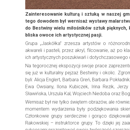
Zainteresowanie kulturą i sztuką w naszej gmi
tego dowodem był wernisaż wystawy malarstwa 
do Bestwiny wielu miłośników sztuk pięknych, k
bliska owoce ich artystycznej pasji.
Grupa „Jaskółka” zrzesza artystów o różnorodn
akwareli i pasteli, przez akryl, filcowanie, aż 
ich artystycznych poszukiwań i dotychczasowego 
Na tegorocznej ekspozycji swoje prace zaprezento
się już w kulturalny pejzaż Bestwiny i okolic. Zg
byli: Alicja Englert, Barbara Greń, Barbara Pokładn
Ewa Owsiany, Ilona Kubiczek, Irina Rezik, Jerz
Sławińska, Urszula Kal, Wojciech Niedoba oraz Bog
Wernisaż był nie tylko świętem obrazów, ale równ
momentem wydarzenia były podziękowania skie
Członkowie grupy serdecznie i gorąco dziękowali
Rakowskiej – instruktorce grupy. To dzięki jej z
sukcesami prezentować swoją twórczość szerszej 