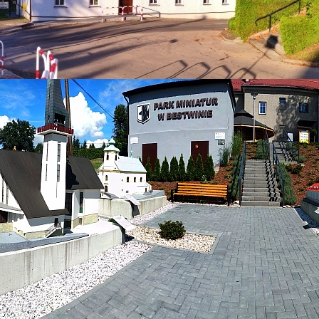
 Muzeum Regionalnym -
hnidła"
twinie zorganizowało wyjątkowe warsztaty, które przy
m "Mydła i pachnidła" dzieci miały okazję stworzyć 
ać się idealnym prezentem dla ich ukochanych mam.