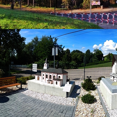
27 maj 2025
Obchody Dnia Mamy w
warsztaty "Mydła i Pac
Kategoria:
Aktualności
Super User
Odsłony: 803
Z okazji Dnia Mamy Muzeum Regionalne w Bes
liczne grono młodych odkrywców. Pod hasłe
ekologiczne mydła i pachnidła, które mogły st