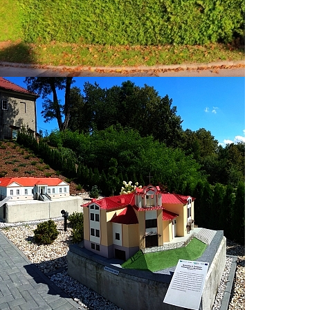
ciągnęły
własne,