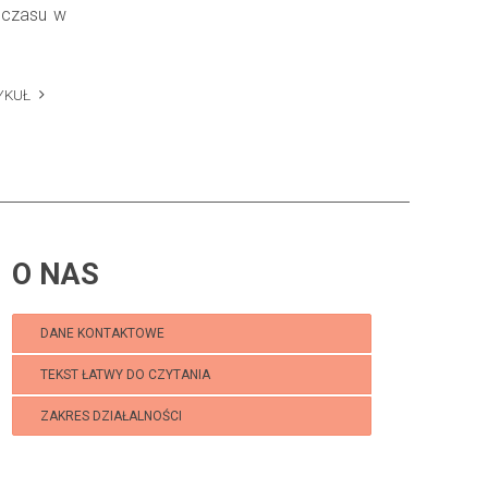
 czasu w
YKUŁ
O NAS
DANE KONTAKTOWE
TEKST ŁATWY DO CZYTANIA
ZAKRES DZIAŁALNOŚCI