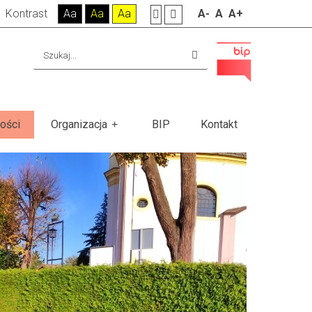
Kontrast
Aa
Aa
Aa
A-
A
A+
ości
Organizacja
BIP
Kontakt