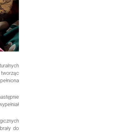
turalnych
 tworząc
ypełniona
następnie
wypełniał
gicznych
abrały do