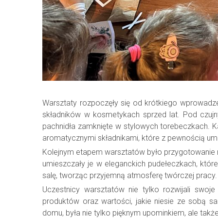
Warsztaty rozpoczęły się od krótkiego wprowadzen
składników w kosmetykach sprzed lat. Pod czujn
pachnidła zamknięte w stylowych torebeczkach. Ka
aromatycznymi składnikami, które z pewnością umi
Kolejnym etapem warsztatów było przygotowanie myd
umieszczały je w eleganckich pudełeczkach, które
salę, tworząc przyjemną atmosferę twórczej pracy.
Uczestnicy warsztatów nie tylko rozwijali swoje
produktów oraz wartości, jakie niesie ze sobą s
domu, była nie tylko pięknym upominkiem, ale takż