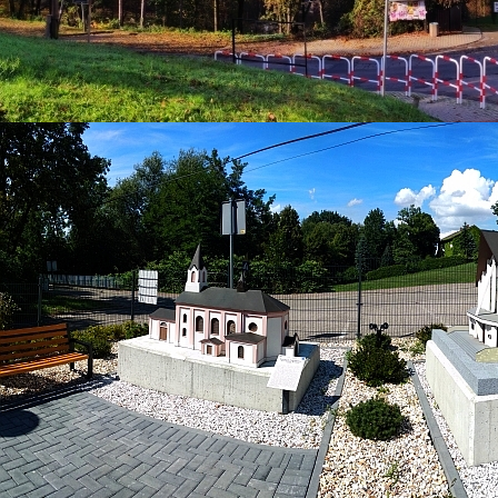
15 kwiecień 2021
Komunikat
Kategoria:
Aktualności
Super User
Odsłony: 2128
W związku z sytuacją epidemiologiczną kraju oraz
rozporządzeniem Prezesa Rady Ministrów
do 25 kwietnia 2021 roku
Gminny Ośrodek Kultury oraz Muzeum Regionalne w
Bestwinie zawieszają stacjonarną działalność sekcji i grup
artystycznych, jak również bezpośrednią obsługę
interesantów.