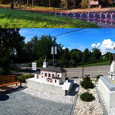
28 marzec 2022
Ks. Zygmunt Bubak i jego
droga - zaproszenie na
wystawę
Kategoria:
Aktualności
Super User
Odsłony: 1371